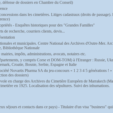
, défense de dossiers en Chambre du Conseil)
rence
concessions dans les cimetières. Litiges cadastraux (droits de passage). 
érence)
ropriétés - Enquêtes historiques pour des "Grandes Familles"
s de recherche, courriers clients, devis...
ésentation
ionales et municipales. Centre National des Archives d'Outre-Mer. Arch
, Bibliothèque Nationale
mairies, impôts, administrations, avocats, notaires etc.
épartements, y compris Corse et DOM-TOM) à l'Etranger : Russie, Ukr
ark, Croatie, Bosnie, Serbie, Espagne et Italie
ociété Novartis Pharma SA du jeu-concours « 1 2 3 4 5 générations ! » 
ction des dossiers)
évole en charge des Archives du Cimetière Européen de Marrakech (Maro
cimetière en 1925. Localisation des sépultures. Suivi des inhumations.
eux séjours et contacts dans ce pays) - Titulaire d'un visa "business" qu