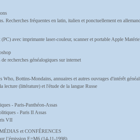
ions
ns. Recherches fréquentes en latin, italien et ponctuellement en allema
(PC) avec imprimante laser-couleur, scanner et portable Apple Matériel 
toshop
es de recherches généalogiques sur internet
s Who, Bottins-Mondains, annuaires et autres ouvrages d'intérêt généa
 lecture (littérature) et l'étude de la langue Russe
iques - Paris-Panthéon-Assas
litiques - Paris II Assas
ris VII
s MÉDIAS et CONFÉRENCES
our l’émission E=M6 (14-11-1998)