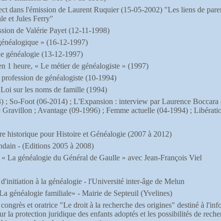
rect dans l'émission de Laurent Ruquier (15-05-2002) "Les liens de pare
le et Jules Ferry"
ssion de Valérie Payet (12-11-1998)
généalogique » (16-12-1997)
de généalogie (13-12-1997)
en 1 heure, « Le métier de généalogiste » (1997)
a profession de généalogiste (10-1994)
Loi sur les noms de famille (1994)
) ;
So-Foot (06-2014) ; L'Expansion : interview par Laurence Boccara 
e Gravillon ; Avantage (09-1996) ; Femme actuelle (04-1994) ; Libérat
ère historique pour Histoire et Généalogie (2007 à 2012)
dain - (Editions 2005 à 2008)
 « La généalogie du Général de Gaulle » avec Jean-François Viel
'initiation à la généalogie - l'Université inter-âge de Melun
a généalogie familiale» - Mairie de Septeuil (Yvelines)
ongrès et oratrice "Le droit à la recherche des origines" destiné à l'in
r la protection juridique des enfants adoptés et les possibilités de reche